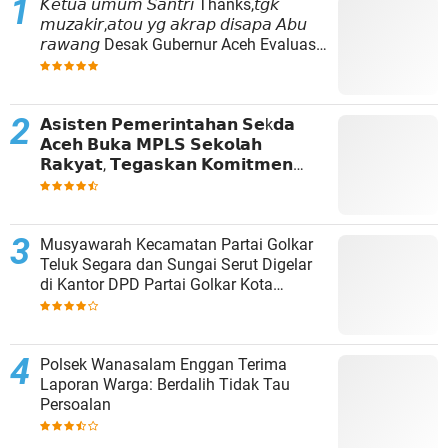
𝘒𝘦𝘵𝘶𝘢 𝘶𝘮𝘶𝘮 𝘚𝘢𝘯𝘵𝘳𝘪 Thanks,𝘵𝘨𝘬
𝘮𝘶𝘻𝘢𝘬𝘪𝘳,𝘢𝘵𝘰𝘶 𝘺𝘨 𝘢𝘬𝘳𝘢𝘱 𝘥𝘪𝘴𝘢𝘱𝘢 𝘈𝘣𝘶
𝘳𝘢𝘸𝘢𝘯𝘨 Desak Gubernur Aceh Evaluasi
Total Kepemimpinan Baitul Mal Aceh
𝗔𝘀𝗶𝘀𝘁𝗲𝗻 𝗣𝗲𝗺𝗲𝗿𝗶𝗻𝘁𝗮𝗵𝗮𝗻 𝗦𝗲k𝗱𝗮
𝗔𝗰𝗲𝗵 𝗕𝘂𝗸𝗮 𝗠𝗣𝗟𝗦 𝗦𝗲𝗸𝗼𝗹𝗮𝗵
𝗥𝗮𝗸𝘆𝗮𝘁, 𝗧𝗲𝗴𝗮𝘀𝗸𝗮𝗻 𝗞𝗼𝗺𝗶𝘁𝗺𝗲𝗻
𝗣𝗲𝗺𝗲𝗿𝗶𝗻𝘁𝗮𝗵 𝗧𝗶𝗻𝗴𝗸𝗮𝘁𝗸𝗮𝗻 𝗔𝗸𝘀𝗲𝘀
𝗣𝗲𝗻𝗱𝗶𝗱𝗶𝗸𝗮𝗻
Musyawarah Kecamatan Partai Golkar
Teluk Segara dan Sungai Serut Digelar
di Kantor DPD Partai Golkar Kota
Bengkulu
Polsek Wanasalam ‎Enggan Terima
Laporan Warga: Berdalih Tidak Tau
Persoalan