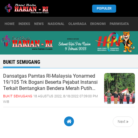
POPULER
HOME
INDEKS
NEWS
NASIONAL
OLAHRAGA
EKONOMI
PARIWISATA
BUKIT SEMUGANG
Dansatgas Pamtas RI-Malaysia Yonarmed
19/105 Trk Bogani Beserta Pejabat Instansi
Terkait Bentangkan Bendera Merah Putih
100 Meter Di Bukit Semugang, Perbatasan
BUKIT SEMUGANG
18 AGUSTUS 2022, 8/18/2022 07:09:00 PM
RI-Malaysia
WIB
Next