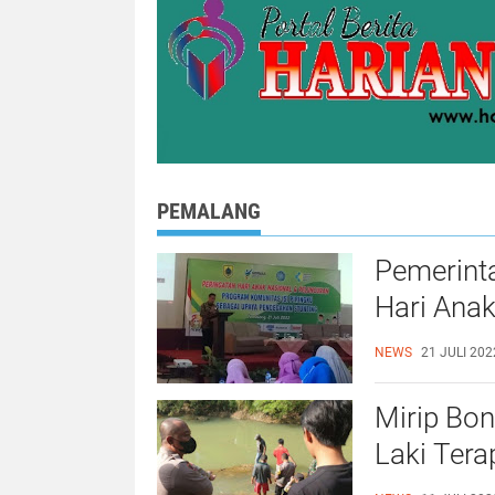
PEMALANG
Pemerint
Hari Anak Na
Program 'I
NEWS
21 JULI 202
Mirip Bon
Laki Tera
Selatan