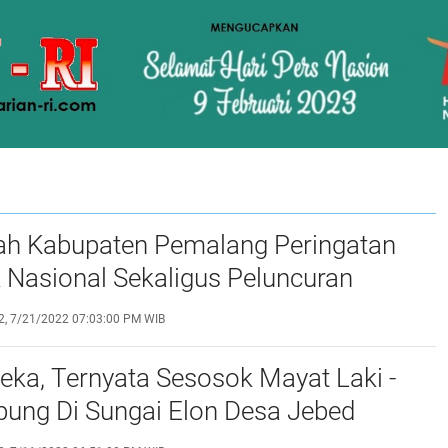
ah Kabupaten Pemalang Peringatan
sional Sekaligus Peluncuran
si Piringku'
2, 7/21/2022 07:03:00 PM WIB
eka, Ternyata Sesosok Mayat Laki -
pung Di Sungai Elon Desa Jebed