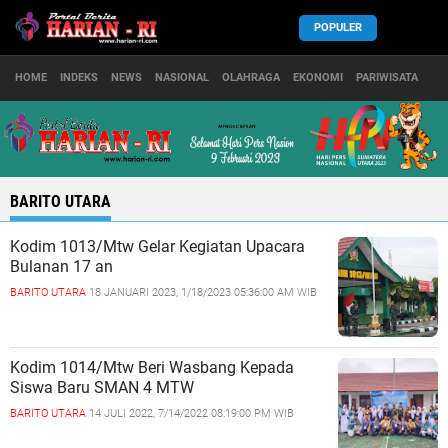
POPULER
HOME
INDEKS
NEWS
NASIONAL
OLAHRAGA
EKONOMI
PARIWISATA
BARITO UTARA
Kodim 1013/Mtw Gelar Kegiatan Upacara
Bulanan 17 an
BARITO UTARA
18 JANUARI 2023, 1/18/2023 05:36:00 AM WIB
Kodim 1014/Mtw Beri Wasbang Kepada
Siswa Baru SMAN 4 MTW
BARITO UTARA
14 JULI 2022, 7/14/2022 08:19:00 PM WIB