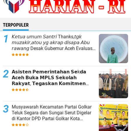
TERPOPULER
𝘒𝘦𝘵𝘶𝘢 𝘶𝘮𝘶𝘮 𝘚𝘢𝘯𝘵𝘳𝘪 Thanks,𝘵𝘨𝘬
𝘮𝘶𝘻𝘢𝘬𝘪𝘳,𝘢𝘵𝘰𝘶 𝘺𝘨 𝘢𝘬𝘳𝘢𝘱 𝘥𝘪𝘴𝘢𝘱𝘢 𝘈𝘣𝘶
𝘳𝘢𝘸𝘢𝘯𝘨 Desak Gubernur Aceh Evaluasi
Total Kepemimpinan Baitul Mal Aceh
𝗔𝘀𝗶𝘀𝘁𝗲𝗻 𝗣𝗲𝗺𝗲𝗿𝗶𝗻𝘁𝗮𝗵𝗮𝗻 𝗦𝗲k𝗱𝗮
𝗔𝗰𝗲𝗵 𝗕𝘂𝗸𝗮 𝗠𝗣𝗟𝗦 𝗦𝗲𝗸𝗼𝗹𝗮𝗵
𝗥𝗮𝗸𝘆𝗮𝘁, 𝗧𝗲𝗴𝗮𝘀𝗸𝗮𝗻 𝗞𝗼𝗺𝗶𝘁𝗺𝗲𝗻
𝗣𝗲𝗺𝗲𝗿𝗶𝗻𝘁𝗮𝗵 𝗧𝗶𝗻𝗴𝗸𝗮𝘁𝗸𝗮𝗻 𝗔𝗸𝘀𝗲𝘀
𝗣𝗲𝗻𝗱𝗶𝗱𝗶𝗸𝗮𝗻
Musyawarah Kecamatan Partai Golkar
Teluk Segara dan Sungai Serut Digelar
di Kantor DPD Partai Golkar Kota
Bengkulu