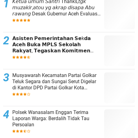
𝘒𝘦𝘵𝘶𝘢 𝘶𝘮𝘶𝘮 𝘚𝘢𝘯𝘵𝘳𝘪 Thanks,𝘵𝘨𝘬
𝘮𝘶𝘻𝘢𝘬𝘪𝘳,𝘢𝘵𝘰𝘶 𝘺𝘨 𝘢𝘬𝘳𝘢𝘱 𝘥𝘪𝘴𝘢𝘱𝘢 𝘈𝘣𝘶
𝘳𝘢𝘸𝘢𝘯𝘨 Desak Gubernur Aceh Evaluasi
Total Kepemimpinan Baitul Mal Aceh
𝗔𝘀𝗶𝘀𝘁𝗲𝗻 𝗣𝗲𝗺𝗲𝗿𝗶𝗻𝘁𝗮𝗵𝗮𝗻 𝗦𝗲k𝗱𝗮
𝗔𝗰𝗲𝗵 𝗕𝘂𝗸𝗮 𝗠𝗣𝗟𝗦 𝗦𝗲𝗸𝗼𝗹𝗮𝗵
𝗥𝗮𝗸𝘆𝗮𝘁, 𝗧𝗲𝗴𝗮𝘀𝗸𝗮𝗻 𝗞𝗼𝗺𝗶𝘁𝗺𝗲𝗻
𝗣𝗲𝗺𝗲𝗿𝗶𝗻𝘁𝗮𝗵 𝗧𝗶𝗻𝗴𝗸𝗮𝘁𝗸𝗮𝗻 𝗔𝗸𝘀𝗲𝘀
𝗣𝗲𝗻𝗱𝗶𝗱𝗶𝗸𝗮𝗻
Musyawarah Kecamatan Partai Golkar
Teluk Segara dan Sungai Serut Digelar
di Kantor DPD Partai Golkar Kota
Bengkulu
Polsek Wanasalam ‎Enggan Terima
Laporan Warga: Berdalih Tidak Tau
Persoalan