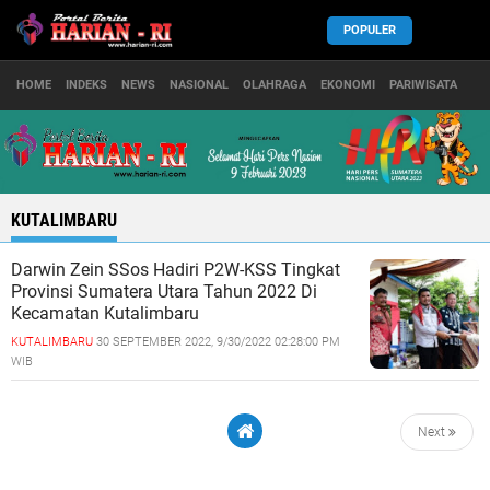
POPULER
HOME
INDEKS
NEWS
NASIONAL
OLAHRAGA
EKONOMI
PARIWISATA
KUTALIMBARU
Darwin Zein SSos Hadiri P2W-KSS Tingkat
Provinsi Sumatera Utara Tahun 2022 Di
Kecamatan Kutalimbaru
KUTALIMBARU
30 SEPTEMBER 2022, 9/30/2022 02:28:00 PM
WIB
Next