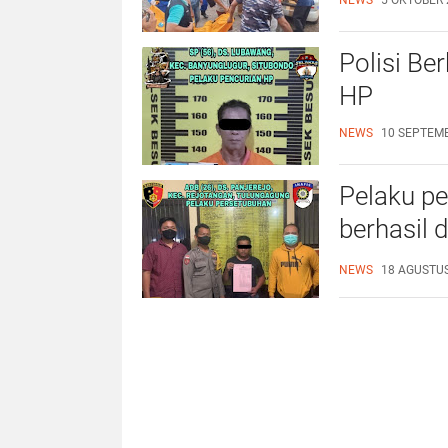
Polisi B
HP
NEWS
10 SEPTEMB
Pelaku p
berhasil 
Tulungag
NEWS
18 AGUSTUS