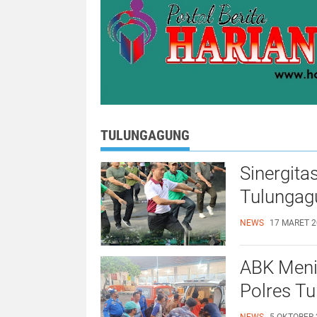
TULUNGAGUNG
Sinergitas TNI, POLRI dan 
Tulungag
NEWS
17 MARET 2
ABK Menin
Polres T
NEWS
5 OKTOBER 