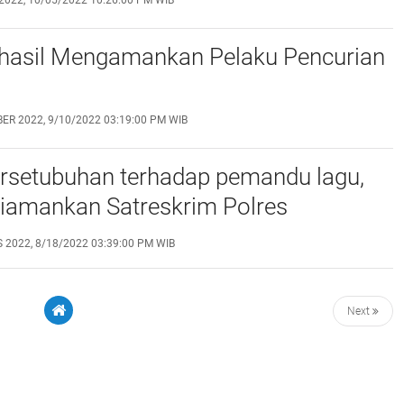
erhasil Mengamankan Pelaku Pencurian
ER 2022, 9/10/2022 03:19:00 PM WIB
ersetubuhan terhadap pemandu lagu,
diamankan Satreskrim Polres
ung
 2022, 8/18/2022 03:39:00 PM WIB
Next