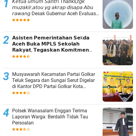
𝘒𝘦𝘵𝘶𝘢 𝘶𝘮𝘶𝘮 𝘚𝘢𝘯𝘵𝘳𝘪 Thanks,𝘵𝘨𝘬
𝘮𝘶𝘻𝘢𝘬𝘪𝘳,𝘢𝘵𝘰𝘶 𝘺𝘨 𝘢𝘬𝘳𝘢𝘱 𝘥𝘪𝘴𝘢𝘱𝘢 𝘈𝘣𝘶
𝘳𝘢𝘸𝘢𝘯𝘨 Desak Gubernur Aceh Evaluasi
Total Kepemimpinan Baitul Mal Aceh
𝗔𝘀𝗶𝘀𝘁𝗲𝗻 𝗣𝗲𝗺𝗲𝗿𝗶𝗻𝘁𝗮𝗵𝗮𝗻 𝗦𝗲k𝗱𝗮
𝗔𝗰𝗲𝗵 𝗕𝘂𝗸𝗮 𝗠𝗣𝗟𝗦 𝗦𝗲𝗸𝗼𝗹𝗮𝗵
𝗥𝗮𝗸𝘆𝗮𝘁, 𝗧𝗲𝗴𝗮𝘀𝗸𝗮𝗻 𝗞𝗼𝗺𝗶𝘁𝗺𝗲𝗻
𝗣𝗲𝗺𝗲𝗿𝗶𝗻𝘁𝗮𝗵 𝗧𝗶𝗻𝗴𝗸𝗮𝘁𝗸𝗮𝗻 𝗔𝗸𝘀𝗲𝘀
𝗣𝗲𝗻𝗱𝗶𝗱𝗶𝗸𝗮𝗻
Musyawarah Kecamatan Partai Golkar
Teluk Segara dan Sungai Serut Digelar
di Kantor DPD Partai Golkar Kota
Bengkulu
Polsek Wanasalam ‎Enggan Terima
Laporan Warga: Berdalih Tidak Tau
Persoalan