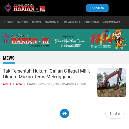
POPULER
HOME
INDEKS
NEWS
NASIONAL
OLAHRAGA
EKONOMI
PARIWISATA
MEWS
Tak Tersentuh Hukum, Galian C Ilegal Milik
Oknum Mukim Terus Melenggang
ACEH UTARA
30 MARET 2022, 3/30/2022 06:40:00 AM WIB
Next