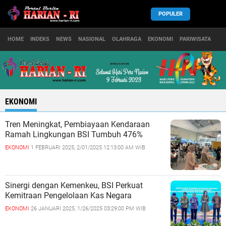
POPULER
HOME
INDEKS
NEWS
NASIONAL
OLAHRAGA
EKONOMI
PARIWISATA
EKONOMI
Tren Meningkat, Pembiayaan Kendaraan
Ramah Lingkungan BSI Tumbuh 476%
EKONOMI
1 FEBRUARI 2025, 2/01/2025 12:13:00 AM WIB
Sinergi dengan Kemenkeu, BSI Perkuat
Kemitraan Pengelolaan Kas Negara
EKONOMI
26 JANUARI 2025, 1/26/2025 03:29:00 PM WIB