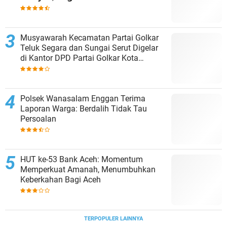
𝗣𝗲𝗺𝗲𝗿𝗶𝗻𝘁𝗮𝗵 𝗧𝗶𝗻𝗴𝗸𝗮𝘁𝗸𝗮𝗻 𝗔𝗸𝘀𝗲𝘀
𝗣𝗲𝗻𝗱𝗶𝗱𝗶𝗸𝗮𝗻
Musyawarah Kecamatan Partai Golkar
Teluk Segara dan Sungai Serut Digelar
di Kantor DPD Partai Golkar Kota
Bengkulu
Polsek Wanasalam ‎Enggan Terima
Laporan Warga: Berdalih Tidak Tau
Persoalan
HUT ke-53 Bank Aceh: Momentum
Memperkuat Amanah, Menumbuhkan
Keberkahan Bagi Aceh
TERPOPULER LAINNYA