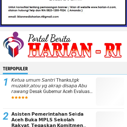
TERPOPULER
𝘒𝘦𝘵𝘶𝘢 𝘶𝘮𝘶𝘮 𝘚𝘢𝘯𝘵𝘳𝘪 Thanks,𝘵𝘨𝘬
𝘮𝘶𝘻𝘢𝘬𝘪𝘳,𝘢𝘵𝘰𝘶 𝘺𝘨 𝘢𝘬𝘳𝘢𝘱 𝘥𝘪𝘴𝘢𝘱𝘢 𝘈𝘣𝘶
𝘳𝘢𝘸𝘢𝘯𝘨 Desak Gubernur Aceh Evaluasi
Total Kepemimpinan Baitul Mal Aceh
𝗔𝘀𝗶𝘀𝘁𝗲𝗻 𝗣𝗲𝗺𝗲𝗿𝗶𝗻𝘁𝗮𝗵𝗮𝗻 𝗦𝗲k𝗱𝗮
𝗔𝗰𝗲𝗵 𝗕𝘂𝗸𝗮 𝗠𝗣𝗟𝗦 𝗦𝗲𝗸𝗼𝗹𝗮𝗵
𝗥𝗮𝗸𝘆𝗮𝘁, 𝗧𝗲𝗴𝗮𝘀𝗸𝗮𝗻 𝗞𝗼𝗺𝗶𝘁𝗺𝗲𝗻