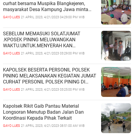
curhat bersama Muspika Blangkejeren,
masyarakat Desa Kampung Jawa minta
Muspika bentuk program berantas
GAYO LUES
21 APRIL 2023, 4/21/2023 04:29:00 PM WIB
kenakalan remaja dikampung- kampung
SEBELUM MEMASUKI SOLATJUMAT
.KPOSEK PINING MELUWANGKAN
WAKTU.UNTUK.MENYERAH KAN
BRUPA.BANTUAN SOSIAL BERUPA
GAYO LUES
21 APRIL 2023, 4/21/2023 03:29:00 PM WIB
SEMBAKO KEPADA MASYARAKAT KEC.
PINING KAB. GAYO LUES
KAPOLSEK BESERTA PERSONIL POLSEK
PINING MELAKSANAKAN KEGIATAN JUMAT
CURHAT PERSONIL POLSEK PINING DI
DESA PINING KEC.PINING KAB.GAYO LUES.
GAYO LUES
21 APRIL 2023, 4/21/2023 03:25:00 PM WIB
Kapolsek Rikit Gaib Pantau Material
Longsoran Menutup Badan Jalan Dan
Koordinasi Kepada Pihak Terkait
GAYO LUES
21 APRIL 2023, 4/21/2023 08:51:00 AM WIB