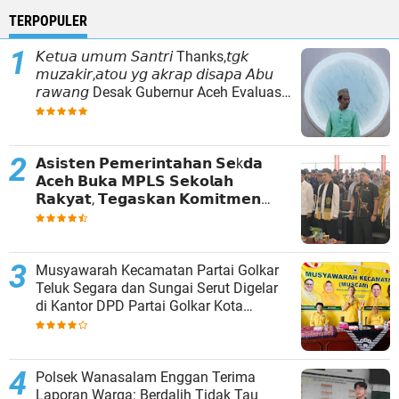
TERPOPULER
𝘒𝘦𝘵𝘶𝘢 𝘶𝘮𝘶𝘮 𝘚𝘢𝘯𝘵𝘳𝘪 Thanks,𝘵𝘨𝘬
𝘮𝘶𝘻𝘢𝘬𝘪𝘳,𝘢𝘵𝘰𝘶 𝘺𝘨 𝘢𝘬𝘳𝘢𝘱 𝘥𝘪𝘴𝘢𝘱𝘢 𝘈𝘣𝘶
𝘳𝘢𝘸𝘢𝘯𝘨 Desak Gubernur Aceh Evaluasi
Total Kepemimpinan Baitul Mal Aceh
𝗔𝘀𝗶𝘀𝘁𝗲𝗻 𝗣𝗲𝗺𝗲𝗿𝗶𝗻𝘁𝗮𝗵𝗮𝗻 𝗦𝗲k𝗱𝗮
𝗔𝗰𝗲𝗵 𝗕𝘂𝗸𝗮 𝗠𝗣𝗟𝗦 𝗦𝗲𝗸𝗼𝗹𝗮𝗵
𝗥𝗮𝗸𝘆𝗮𝘁, 𝗧𝗲𝗴𝗮𝘀𝗸𝗮𝗻 𝗞𝗼𝗺𝗶𝘁𝗺𝗲𝗻
𝗣𝗲𝗺𝗲𝗿𝗶𝗻𝘁𝗮𝗵 𝗧𝗶𝗻𝗴𝗸𝗮𝘁𝗸𝗮𝗻 𝗔𝗸𝘀𝗲𝘀
𝗣𝗲𝗻𝗱𝗶𝗱𝗶𝗸𝗮𝗻
Musyawarah Kecamatan Partai Golkar
Teluk Segara dan Sungai Serut Digelar
di Kantor DPD Partai Golkar Kota
Bengkulu
Polsek Wanasalam ‎Enggan Terima
Laporan Warga: Berdalih Tidak Tau