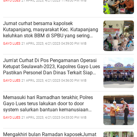
GAYO LUES
21 APRIL 2023, 4/21/2023 11:45:00 PM WIB
Jumat curhat bersama kapolsek
Kutapanjang, masyarakat Kec. Kutapanjang
keluhkan stok BBM di SPBU yang sering
habis
GAYO LUES
21 APRIL 2023, 4/21/2023 04:39:00 PM WIB
Jum'at Curhat Di Pos Pengamanan Operasi
Ketupat Seulawah-2023, Kapolres Gayo Lues
Pastikan Personel Dan Dinas Terkait Siap
Siaga Dalam Menghadapi Suasana Lebaran
GAYO LUES
21 APRIL 2023, 4/21/2023 04:36:00 PM WIB
Memasuki hari Ramadhan terakhir, Polres
Gayo Lues terus lakukan door to door
system salurkan bantuan kemanusiaan
untuk Negeri di Kecamatan Rikit Gaib kab.
GAYO LUES
21 APRIL 2023, 4/21/2023 04:33:00 PM WIB
Gayo Lues
Mengakhiri bulan Ramadan kaposekJumat