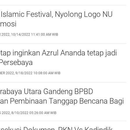
Islamic Festival, Nyolong Logo NU
omosi
 2022, 10/14/2022 11:41:00 AM WIB
ap inginkan Azrul Ananda tetap jadi
 Persebaya
ER 2022, 9/18/2022 10:08:00 AM WIB
rabaya Utara Gandeng BPBD
an Pembinaan Tanggap Bencana Bagi
at
 2022, 8/10/2022 05:26:00 AM WIB
ksekusi Dokumen, PKN Vs Kadindik