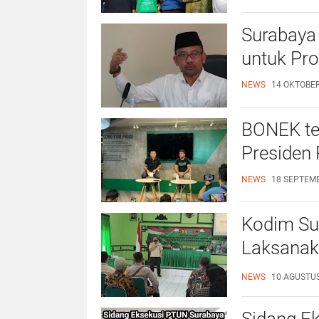
Surabaya 
untuk Pr
NEWS
14 OKTOBER
BONEK tet
Presiden
NEWS
18 SEPTEMB
Kodim Su
Laksanak
Masyarak
NEWS
10 AGUSTUS
Sidang E