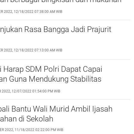
-anak panti asuhan Al Kahfi Surabaya
R 2022, 12/18/2022 07:38:00 AM WIB
unjukan Rasa Bangga Jadi Prajurit
R 2022, 12/18/2022 07:13:00 AM WIB
i Harap SDM Polri Dapat Capai
an Guna Mendukung Stabilitas
n
 2022, 12/07/2022 01:54:00 PM WIB
li Bantu Wali Murid Ambil Ijasah
ahan di Sekolah
R 2022, 11/18/2022 02:22:00 PM WIB