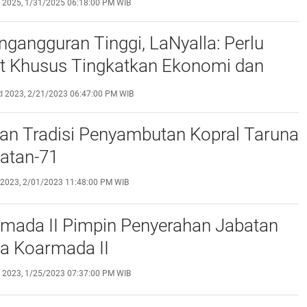
 2025, 1/31/2025 06:18:00 PM WIB
gangguran Tinggi, LaNyalla: Perlu
t Khusus Tingkatkan Ekonomi dan
 SDM
I 2023, 2/21/2023 06:47:00 PM WIB
an Tradisi Penyambutan Kopral Taruna
atan-71
2023, 2/01/2023 11:48:00 PM WIB
mada II Pimpin Penyerahan Jabatan
 Koarmada II
 2023, 1/25/2023 07:37:00 PM WIB