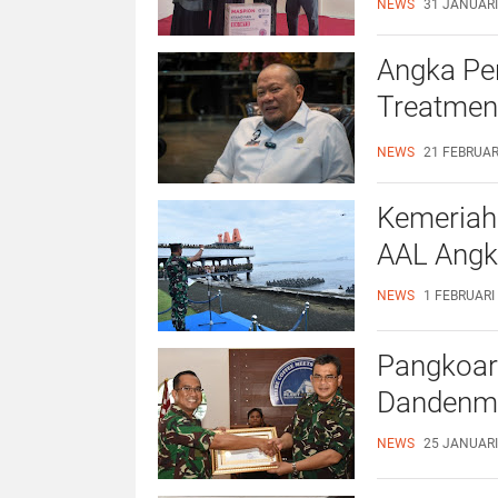
NEWS
31 JANUARI
Angka Pen
Treatmen
Serapan
NEWS
21 FEBRUAR
Kemeriah
AAL Angk
NEWS
1 FEBRUARI 
Pangkoar
Dandenma
NEWS
25 JANUARI