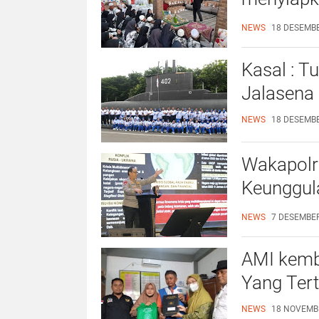
buat anak
NEWS
18 DESEMBE
Kasal : T
Jalasena
NEWS
18 DESEMBE
Wakapolr
Keunggul
Keamana
NEWS
7 DESEMBER
AMI kemba
Yang Tert
NEWS
18 NOVEMBE