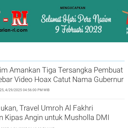
tim Amankan Tiga Tersangka Pembuat
ebar Video Hoax Catut Nama Gubernur
25, 4/29/2025 04:56:00 PM WIB
jukan, Travel Umroh Al Fakhri
n Kipas Angin untuk Musholla DMI
abaya