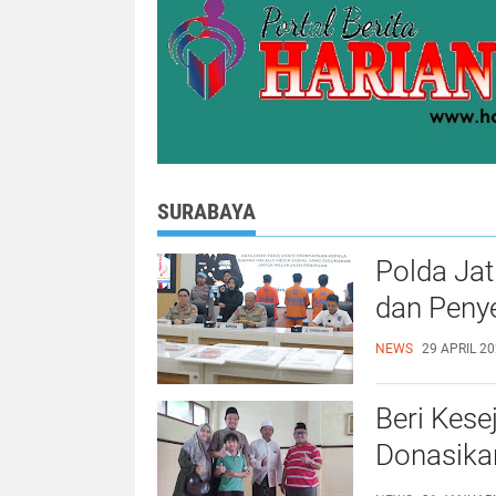
SURABAYA
Polda Ja
dan Peny
NEWS
29 APRIL 20
Beri Kese
Donasika
Kota Sur