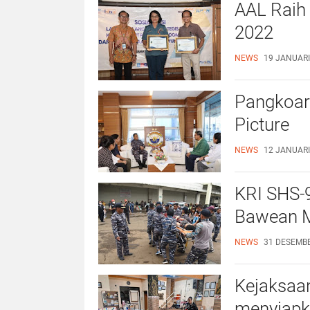
AAL Raih 
2022
NEWS
19 JANUARI
Pangkoar
Picture
NEWS
12 JANUARI
KRI SHS-
Bawean M
NEWS
31 DESEMBE
Kejaksaan
menyiapk