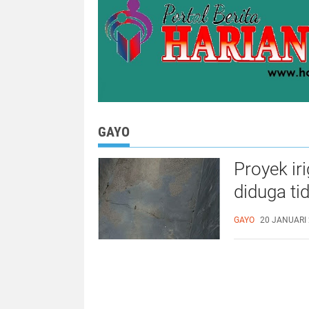
GAYO
Proyek ir
diduga ti
korupsi s
GAYO
20 JANUARI 