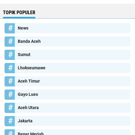
TOPIK POPULER
News
Banda Aceh
Sumut
Lhokseumawe
Aceh Timur
Gayo Lues
Aceh Utara
Jakarta
Bener Meriah