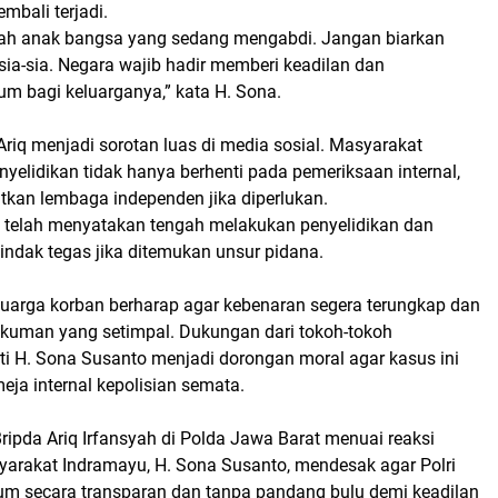
embali terjadi.
lah anak bangsa yang sedang mengabdi. Jangan biarkan
ia-sia. Negara wajib hadir memberi keadilan dan
um bagi keluarganya,” kata H. Sona.
riq menjadi sorotan luas di media sosial. Masyarakat
yelidikan tidak hanya berhenti pada pemeriksaan internal,
atkan lembaga independen jika diperlukan.
 telah menyatakan tengah melakukan penyelidikan dan
indak tegas jika ditemukan unsur pidana.
eluarga korban berharap agar kebenaran segera terungkap dan
hukuman yang setimpal. Dukungan dari tokoh-tokoh
ti H. Sona Susanto menjadi dorongan moral agar kasus ini
meja internal kepolisian semata.
ipda Ariq Irfansyah di Polda Jawa Barat menuai reaksi
yarakat Indramayu, H. Sona Susanto, mendesak agar Polri
 secara transparan dan tanpa pandang bulu demi keadilan