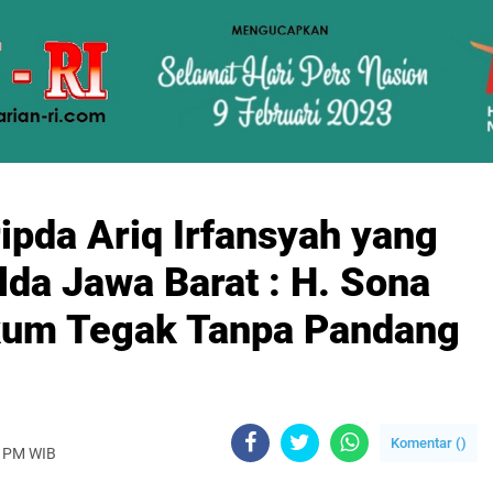
ipda Ariq Irfansyah yang
lda Jawa Barat : H. Sona
kum Tegak Tanpa Pandang
Komentar (
)
0 PM WIB