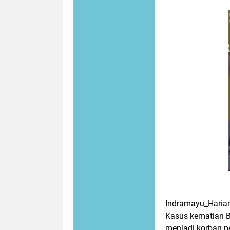
Indramayu_Haria
Kasus kematian B
menjadi korban p