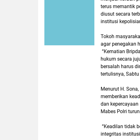
terus memantik pe
diusut secara te
institusi kepolisia
Tokoh masyaraka
agar penegakan h
“Kematian Bripda
hukum secara juju
bersalah harus d
tertulisnya, Sabt
Menurut H. Sona,
memberikan keadi
dan kepercayaan p
Mabes Polri turu
“Keadilan tidak b
integritas institu