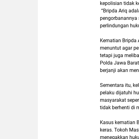
kepolisian tidak k
“Bripda Ariq ada
pengorbanannya s
perlindungan huk
Kematian Bripda A
menuntut agar pen
tetapi juga melib
Polda Jawa Barat
berjanji akan men
Sementara itu, k
pelaku dijatuhi 
masyarakat seper
tidak berhenti di 
Kasus kematian Br
keras. Tokoh Mas
menegakkan hukum