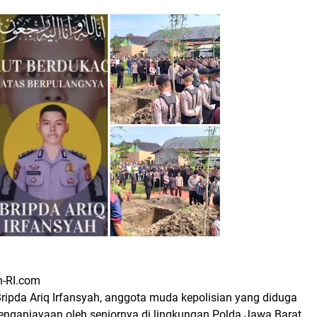
n-RI.com
ripda Ariq Irfansyah, anggota muda kepolisian yang diduga
enganiayaan oleh seniornya di lingkungan Polda Jawa Barat,