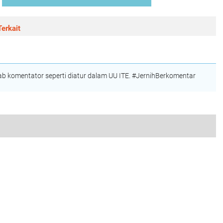
erkait
 komentator seperti diatur dalam UU ITE. #JernihBerkomentar
Kasus Kematian Bripda Ariq Irfansyah yang dianiaya Senior Polda Jawa Barat : H. Sona Susanto Minta Hukum Tegak Tanpa Pandang Bulu