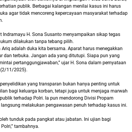
rhatian publik. Berbagai kalangan menilai kasus ini harus
rbuka agar tidak mencoreng kepercayaan masyarakat terhadap
n.
t Indramayu H. Sona Susanto menyampaikan sikap tegas
ukum dilakukan tanpa tebang pilih.
 Ariq adalah duka kita bersama. Aparat harus menegakkan
r dan terbuka. Jangan ada yang ditutupi. Siapa pun yang
imintai pertanggungjawaban,” ujar H. Sona dalam pernyataan
u (2/11/2025).
 penyelidikan yang transparan bukan hanya penting untuk
lan bagi keluarga korban, tetapi juga untuk menjaga marwah
ublik terhadap Polri. Ia pun mendorong Divisi Propam
n langsung melakukan pengawasan penuh terhadap kasus ini.
oleh tunduk pada pangkat atau jabatan. Ini ujian bagi
si Polri,” tambahnya.