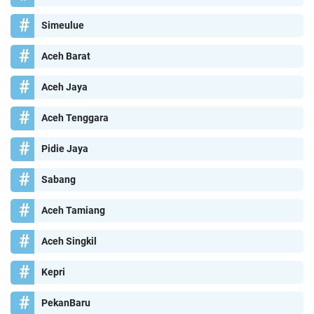
Simeulue
Aceh Barat
Aceh Jaya
Aceh Tenggara
Pidie Jaya
Sabang
Aceh Tamiang
Aceh Singkil
Kepri
PekanBaru