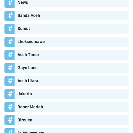
News
Banda Aceh
Sumut
Lhokseumawe
Aceh Timur
Gayo Lues
Aceh Utara
Jakarta
Bener Meriah
Bireuen
Subulussalam