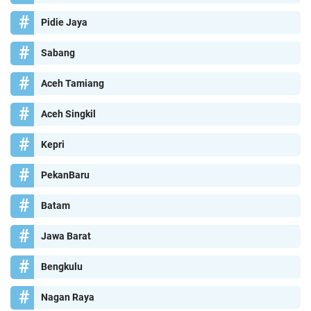
Pidie Jaya
Sabang
Aceh Tamiang
Aceh Singkil
Kepri
PekanBaru
Batam
Jawa Barat
Bengkulu
Nagan Raya