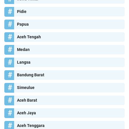
Pidie
Papua
Aceh Tengah
Medan
Langsa
Bandung Barat
Simeulue
Aceh Barat
Aceh Jaya
Aceh Tenggara